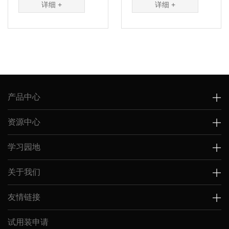
用预混液。核心组分
用预混液。核心组分
详细 +
详细 +
Hot-...
Hot-...
产品中心
资源中心
学习园地
关于我们
友情链接
试用装申请