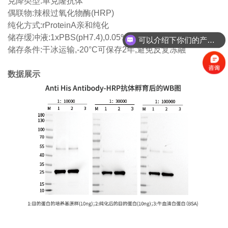
克降类型:单克隆抗体
偶联物:辣根过氧化物酶(HRP)
纯化方式:rProteinA亲和纯化
储存缓冲液:1xPBS(pH7.4),0.05% proclin300,50%甘油
可以介绍下你们的产品么？
储存条件:干冰运输,-20°C可保存2年,避免反复冻融
数据展示