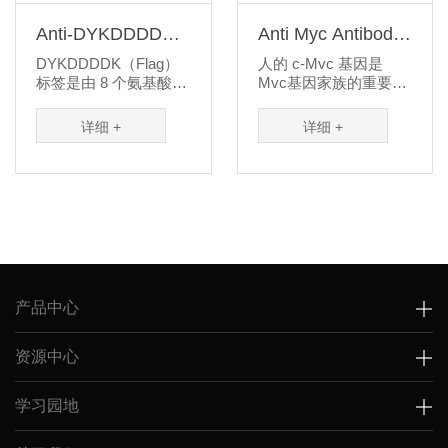
Anti-DYKDDDDK
Anti Myc Antibody-
Antibody
HRP
DYKDDDDK（Flag）
人的 c-Mvc 基因是
标签是由 8 个氨基酸组
Mvc基因家族的重要成
成的短肽，亲水性强，
员之一，他与多种肿瘤
不会占据其他表位与结
发生发展有关,Mvc是一
详细 +
详细 +
合域，因...
个比较大...
产品中心
资源中心
学习园地