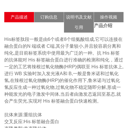
产品描述
订购信息
说明书及文献
操作视频
产品介绍
引用
His标签肽段一般是由6个或者8个组氨酸组成,它可以连接在
融合蛋白的N 端或者 C端,其分子量较小,并且较容易分离和
纯化,是目前标签系统中使用最为广泛的一种。抗 His 标签
的抗体能对 His 标签融合蛋白进行准确的检测和纯化，通过
一定的工艺将辣根过氧化物酶(HRP)偶联至 His 标签抗体上,
进行 WB 实验时加入发光液A和 B,一般是鲁米诺和过氧化
氢,在辣根过氧化物酶(HRP)的催化作用下,鲁米诺与过氧化
氢反应生成一种过氧化物,过氧化物不稳定随即分解,形成一
种能发光的电子激发中间体,当后者由激发态返回至基态,就
会产生荧光,实现对 His 标签融合蛋白快速检测。
抗体来源:重组抗体
交叉反应:His 标签融合蛋白