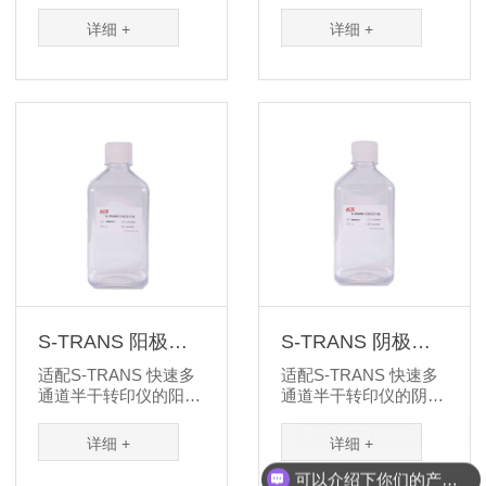
的情况下，大大缩短了
用。
蛋白转印时间。使用 S-
详细 +
详细 +
TRANS 快速多通道半
干转印仪，转印时间最
快缩短到 5 min，配套
的转印缓冲液提供了较
高的转印效率和重现
性。
S-TRANS 阳极缓
S-TRANS 阴极缓
冲液
冲液
适配S-TRANS 快速多
适配S-TRANS 快速多
通道半干转印仪的阳极
通道半干转印仪的阴极
缓冲液
缓冲液
详细 +
详细 +
可以介绍下你们的产品么？