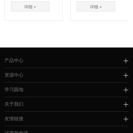
层析介质疏水
白在一定pH条件下所在
的的特异性
 +
详细 +
详细 
的相互作用来
电荷不同进行分离。...
从复杂的溶
分...
产品中心
资源中心
学习园地
关于我们
友情链接