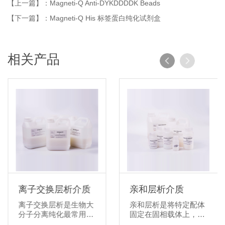
【上一篇】：Magneti-Q Anti-DYKDDDDK Beads
【下一篇】：Magneti-Q His 标签蛋白纯化试剂盒
相关产品
析介质
离子交换层析介质
亲和层析
作用层析
离子交换层析是生物大
亲和层析是
根据蛋白表面
分子分离纯化最常用的
固定在固相
不同，利用蛋
方法，其原理是依据蛋
用生物分子