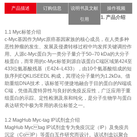
产品描述
订购信息
说明书及文献
操作视频
1. 产品介绍
引用
1.1 Myc标签介绍
c-Myc基因作为Myc原癌基因家族的核心成员，在人类多种
恶性肿瘤的发生、发展及侵袭转移过程中均发挥关键调控作
用。人源c-Myc蛋白为一类分子量介于50–70 kDa的大分子
核蛋白，而常用的c-Myc标签则源自该蛋白C端区域第424至
433位氨基酸残基（E424–L433），由10个氨基酸组成的短
肽序列EQKLISEEDL 构成，其理论分子量约为1.2kDa。借
助重组DNA技术，该标签可便捷地融合于目的蛋白的N端或
C端，凭借高度特异性与良好的免疫反应性，广泛应用于重
组蛋白的示踪、定性检测及亲和纯化，是分子生物学与蛋白
表达研究中极为常用的表位标签之一。
1.2 MagHub Myc-tag IP试剂盒介绍
MagHub Myctag IP试剂盒专为免疫沉淀（IP）及免疫共
沉淀（CoIP）等蛋白互作研究而设计。该试剂盒以聚合