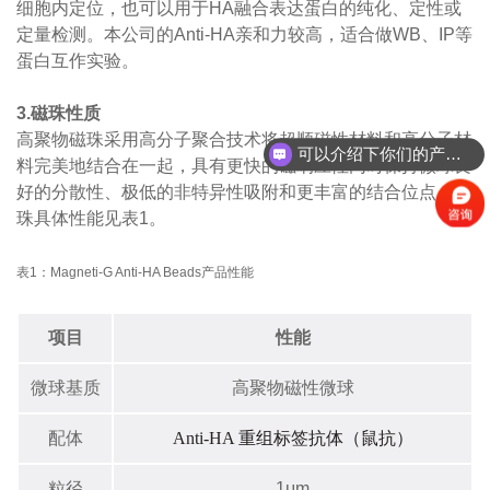
细胞内定位，也可以用于HA融合表达蛋白的纯化、定性或
定量检测。本公司的Anti-HA亲和力较高，适合做WB、IP等
蛋白互作实验。
3.磁珠性质
高聚物磁珠采用高分子聚合技术将超顺磁性材料和高分子材
可以介绍下你们的产品么？
料完美地结合在一起，具有更快的磁响应性同时保持微球良
好的分散性、极低的非特异性吸附和更丰富的结合位点。磁
珠具体性能见表1。
表1：Magneti-G Anti-HA Beads产品性能
项目
性能
微球基质
高聚物磁性微球
配体
Anti-HA
重组标签抗体（鼠抗）
粒径
1μm