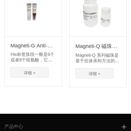
Magneti-G Anti-His
Magneti-Q 磁珠再
Beads
生液
His标签肽段一般是6个
Magneti-Q 系列磁珠是
或者8个组氨酸，它可
基于抗体亲和方法的标
以连接在融合蛋白的N
签蛋白纯化磁珠，目前
端或者C端，由于分子
已有 Anti-His-tag...
详细 +
详细 +
量较小，并且较容...
产品中心