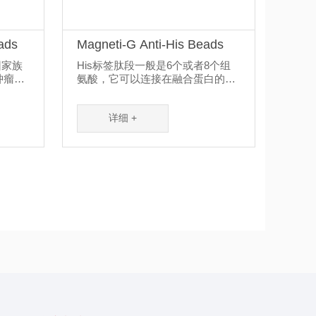
ads
Magneti-G Anti-His Beads
Mag
免疫
基因家族
His标签肽段一般是6个或者8个组
Mag
肿瘤发
氨酸，它可以连接在融合蛋白的N
（Ma
.
端或者C端，由于分子量较小，并
聚物的
且较容...
详细 +