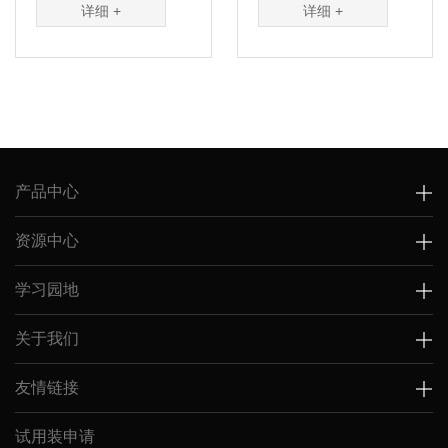
汉语拼音的首字母，
汉语拼音的首字母，
详细 +
详细 +
因...
因...
产品中心
资源中心
学习园地
关于我们
友情链接
试用装申请