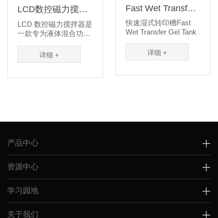
Fast Wet Transfer
LCD数控磁力搅拌
Gel Tank
器
快速湿式转印槽Fast
LCD 数控磁力搅拌器是
Wet Transfer Gel Tank
一款专为液体混合功能
定制的实验室仪器，设
计可靠，搅拌强劲，是
详细 +
详细 +
化学分析、生物试...
产品中心
资源中心
学习园地
关于我们