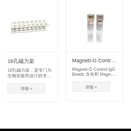
Magneti-G Control
Magneti-G An
IgG Beads
GFP Beads
Magneti-G Control IgG
绿色荧光蛋白是
是专门为
Beads 含有和 Magneti-
美国西北海岸所
计的专用
G 标签抗体磁珠相同...
水母中所发现的
，适用于
白质，生存历史
，可以快
详细 +
详细 +
1.6亿年，GFP基因
附...